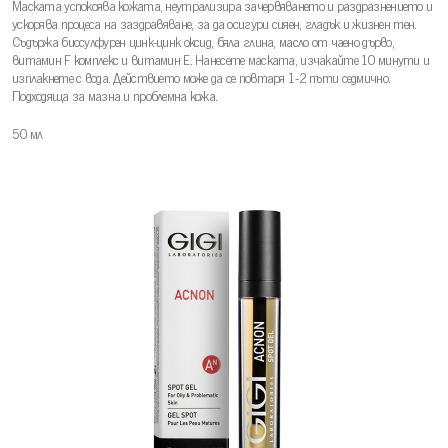
Маската успокоява кожата, неутрализира зачервяването и раздразнението и
ускорява процеса на заздравяване, за да осигури сияен, гладък и жизнен тен.
Съдържа биосулфурен цинк-цинк оксид, бяла глина, масло от чаено дърво,
витамин F комплекс и витамин Е. Нанесете маската, изчакайте 10 минути и
изплакнете с вода. Действието може да се повтаря 1-2 пъти седмично.
Подходяща за мазна и проблемна кожа.
50 мл