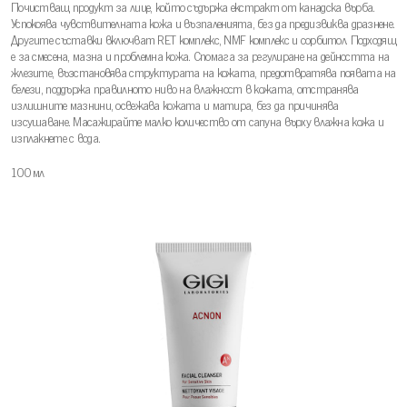
Почистващ продукт за лице, който съдържа екстракт от канадска върба.
Успокоява чувствителната кожа и възпаленията, без да предизвиква дразнене.
Другите съставки включват RET комплекс, NMF комплекс и сорбитол. Подходящ
е за смесена, мазна и проблемна кожа. Спомага за регулиране на дейността на
жлезите, възстановява структурата на кожата, предотвратява появата на
белези, поддържа правилното ниво на влажност в кожата, отстранява
излишните мазнини, освежава кожата и матира, без да причинява
изсушаване. Масажирайте малко количество от сапуна върху влажна кожа и
изплакнете с вода.
100 мл