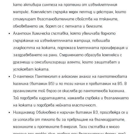
като активира синтеза на протеини от извънклетъчния
матрикс. Комплексът съдържа меден пептид и декстран, които
стимулират възстановителните свойства на тъканите,
обновяването им, борят се с петната и белезите.
Алантоин Химическа съставка, която увеличава водното
съдържание на извънклетъчната матрица, повишава
гладкостта на кожата, подпомага клетъчната пролиферация и
заздравяването на рани. Съединението образува комплекси с
дразнещи и сенсибилизиращи агенти, които защитават и
успокояват кожата.
D-пантенол Пантенолът е алкохолен аналог на пантотеновата
киселина (витамин В5) и по този начин е провитамин на В5. В
организмите той бързо се окислява до пантотенова киселина.
Той подобрява хидратацията, намалява сърбежа и възпалението
на кожата и подобрява нейната еластичност.
Ниацинамид Обикновено е наричан витамин В3, произвежда се и
се използва от тялото ви за превръщане на въглехидратите,
мазнините и протеините в енергия. Тази съставка е много