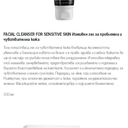
FACIAL CLEANSER FOR SENSITIVE SKIN Измивен гел за проблемна и
чувствителна кожа
Този почистващ гел за чувствителна кожа възвръща жизнеността,
увеличава и балансира нивото на влага и я прави здрава и сияйна. Кожата ви
ще се наслади на дълбоко почистване без раздразнение. Използван ежедневно,
той намалява зачервяването, предотвратява изсушаването и подпомага
бързото възстановяване на клетките. Лосионът е изключително подходящ за
чувствителна и много суха кожа. Подходащ за акне, при използване на
Роаккутан, при атопичен дерматит и кожа, подложена на дерматологично
лечение. Масажирайте нежно, изплакнете добре и подсушете внимателно.
100 мл