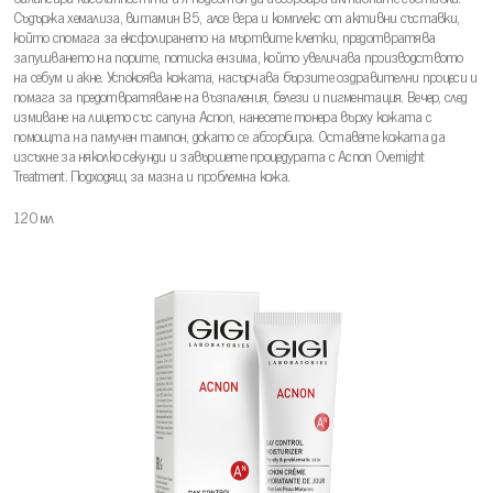
Съдържа хемализа, витамин В5, алое вера и комплекс от активни съставки,
който спомага за ексфолирането на мъртвите клетки, предотвратява
запушването на порите, потиска ензима, който увеличава производството
на себум и акне. Успокоява кожата, насърчава бързите оздравителни процеси и
помага за предотвратяване на възпаления, белези и пигментация. Вечер, след
измиване на лицето със сапуна Acnon, нанесете тонера върху кожата с
помощта на памучен тампон, докато се абсорбира. Оставете кожата да
изсъхне за няколко секунди и завършете процедурата с Acnon Overnight
Treatment. Подходящ за мазна и проблемна кожа.
120 мл