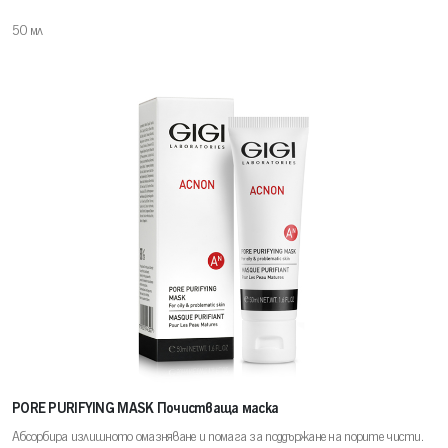
50 мл
PORE PURIFYING MASK Почистваща маска
Абсорбира излишното омазняване и помага за поддържане на порите чисти.