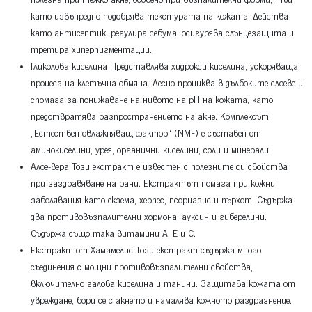
полезна при тежко акне, особено при възпалителни форми, тъй
като извънредно подобрява текстурата на кожата. Действа
като антисептик, регулира себума, осигурява слънцезащита и
третира хиперпигментации.
Гликолова киселина Представлява хидрокси киселина, ускоряваща
процеса на клетъчна обмяна. Лесно прониква в дълбоките слоеве и
спомага за понижаване на нивото на рН на кожата, като
предотвратява разпространението на акне. Комплексът
„Естествен овлажняващ фактор“ (NMF) е съставен от
аминокиселини, урея, органични киселини, соли и минерали.
Алое-вера Този екстракт е известен с полезните си свойства
при заздравяване на рани. Екстрактът помага при кожни
заболявания като екзема, херпес, псориазис и пърхот. Съдържа
два противовъзпалителни хормона: ауксин и гиберелини.
Съдържа също така витамини А, Е и С.
Екстракт от Хамамелис Този екстракт съдържа много
съединения с мощни противовъзпалителни свойства,
включително галова киселина и танини. Защитава кожата от
увреждане, бори се с акнето и намалява кожното раздразнение.