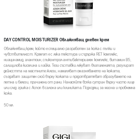
DAY CONTROL MOISTURIZER Овлажняващ дневен крем
Овлажняващ крем, който е специално разработен за кожа с пъпки и
чувствителност. Кремът е с лека текстура и съдържа RET комплекс,
ниацинамид, алантоин, спиконтрол-антибактериален комплекс, витамин В5,
салицилова киселина и лайка. Тези съставки лекуват възпаленията, регулират
дейността на мастните жлези, намаляват омазняването на кожата,
създават защитен слой върху кожата и предотвратяват образуването на
петна и белези, причинени от рани. Нанасяйте всяка сутрин върху чисто лице
или след грижа с Acnon в салона или клиниката. Подходящ за мазна и проблемна
кожа.
50 мл