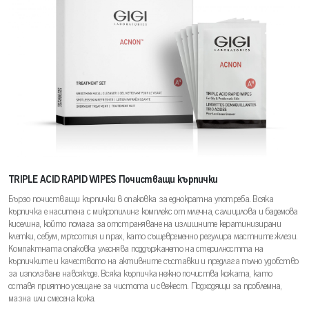
TRIPLE ACID RAPID WIPES Почистващи кърпички
Бързо почистващи кърпички в опаковка за еднократна употреба. Всяка
кърпичка е наситена с микропилинг комплекс от млечна, салицилова и бадемова
киселина, който помага за отстраняване на излишните кератинизирани
клетки, себум, мръсотия и прах, като същевременно регулира мастните жлези.
Компактната опаковка улеснява поддържането на стерилността на
кърпичките и качеството на активните съставки и предлага пълно удобство
за използване навсякъде. Всяка кърпичка нежно почиства кожата, като
оставя приятно усещане за чистота и свежест. Подходящи за проблемна,
мазна или смесена кожа.