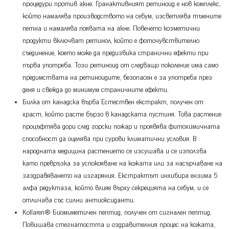
процедури против акне. Гранактивният ретиноид е нов комплекс,
който намалява производството на себум, изсветлява тъмните
петна и намалява появата на акне. Повечето козметични
продукти включват ретинол, който е фоточувствително
съединение, което може да предизвика странични ефекти при
първа употреба. Този ретиноид от следващо поколение има само
предимствата на ретиноидите, безопасен е за употреба през
деня и свежда до минимум страничните ефекти.
Билка от канадска върба Естествен екстракт, получен от
храст, който расте бързо в канадската пустиня. Това растение
процъфтява дори след горски пожар и проявява фитохимичната
способност да оцелява при сурови климатични условия. В
народната медицина растението се изсушава и се използва
като превръзка за успокояване на кожата или за насърчаване на
заздравяването на изгаряния. Екстрактът инхибира ензима 5
алфа редуктаза, който влияе върху секрецията на себум, и се
отличава със силни антиоксиданти.
Kollaren® Биомиметичен пептид, получен от сигнален пептид.
Повишава стегнатостта и оздравителния процес на кожата,