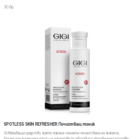
30 бр.
SPOTLESS SKIN REFRESHER Почистващ тоник
Освежаващо средство, което помага пълното почистване на кожата,
балансира киселинността и я подготвя да абсорбира активните съставки.