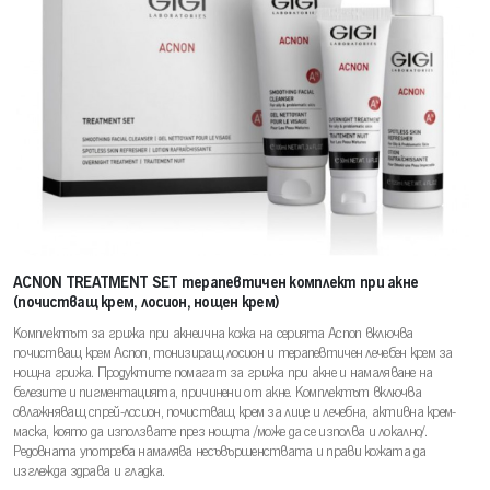
ACNON TREATMENT SET терапевтичен комплект при акне
(почистващ крем, лосион, нощен крем)
Комплектът за грижа при акнеична кожа на серията Acnon включва
почистващ крем Acnon, тонизиращ лосион и терапевтичен лечебен крем за
нощна грижа. Продуктите помагат за грижа при акне и намаляване на
белезите и пигментацията, причинени от акне. Комплектът включва
овлажняващ спрей-лосион, почистващ крем за лице и лечебна, активна крем-
маска, която да използвате през нощта /може да се изполва и локално/.
Редовната употреба намалява несъвършенствата и прави кожата да
изглежда здрава и гладка.