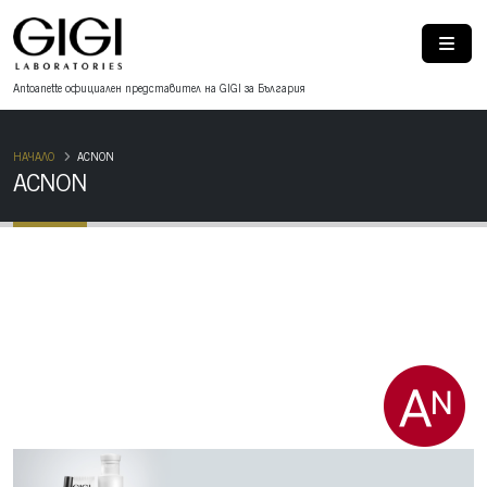
Antoanette oфициален представител на GIGI за България
НАЧАЛО
ACNON
ACNON