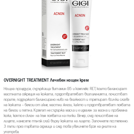
OVERNIGHT TREATMENT Лечебен нощен крем
Нощна процедура, съдържаща витамин В5 и комплекс RET, които балансират
мастната секреция на кожата, предотвратяват възпаленията, почистват
порите, поддържат балансирано ниво на влажност и третират всички слоеве
на кожата – белези от акне, мастни жлези, както и предотвратяват появата
на белези и петна. Кремът не съдържа масла и е идеален за мазна и проблемна
кожа, която е склон- на към появата на пъпки. Вечер, след почистване на
лицето, нанесете тънък слой върху кожата на лицето. Започнете постепенно:
3 пъти през първата седмица и след това увеличете броя на дните на
употреба.