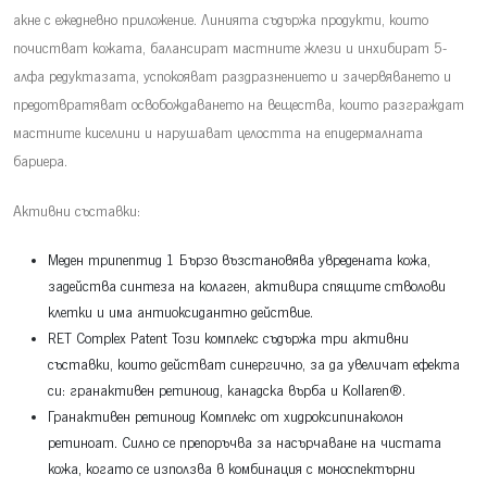
акне с ежедневно приложение. Линията съдържа продукти, които
почистват кожата, балансират мастните жлези и инхибират 5-
алфа редуктазата, успокояват раздразнението и зачервяването и
предотвратяват освобождаването на вещества, които разграждат
мастните киселини и нарушават целостта на епидермалната
бариера.
Активни съставки:
Меден трипептид 1 Бързо възстановява увредената кожа,
задейства синтеза на колаген, активира спящите стволови
клетки и има антиоксидантно действие.
RET Complex Patent Този комплекс съдържа три активни
съставки, които действат синергично, за да увеличат ефекта
си: гранактивен ретиноид, канадска върба и Kollaren®.
Гранактивен ретиноид Комплекс от хидроксипинаколон
ретиноат. Силно се препоръчва за насърчаване на чистата
кожа, когато се използва в комбинация с моноспектърни