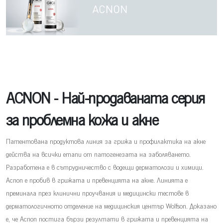
ACNON - Най-продаваната серия
за проблемна кожа и акне
Патентована продуктова линия за грижа и профилактика на акне
действа на всички етапи от патогенезата на заболяването.
Разработена е в сътрудничество с водещи дерматолози и химици.
Acnon е пробив в грижата и превенцията на акне. Линията е
преминала през клинични проучвания и медицински тестове в
дерматологичното отделение на медицинския център Wolfson. Доказано
е, че Acnon постига бързи резултати в грижата и превенцията на