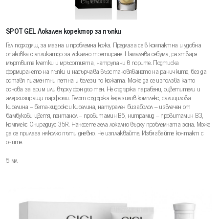
SPOT GEL Локален коректор за пъпки
Гел, подходящ за мазна и проблемна кожа. Предлага се в компактна и удобна
опаковка с апликатор за локално третиране. Намалява себума, разтваря
мъртвите клетки и мръсотията, натрупани в порите. Подтиска
формирането на пъпки и насърчава възстановяването на раничките, без да
оставя пигментни петна и белези по кожата. Може да се използва като
основа за грим или върху фон дьо тен. Не съдържа парабени, оцветители и
алергизиращи парфюми. Гелът съдържа керазилов комплекс, салицилова
киселина – бета-хидрокси киселина, натурален бизаболол – извлечен от
бамбукови цветя, пентанол – провитамин В5, нитрамид – провитамин В3,
комплекс Онирадиус 35R. Нанесете гела локално върху проблемната зона. Може
да се прилага няколко пъти дневно. Не изплаквайте. Избягвайте контакт с
очите.
5 мл