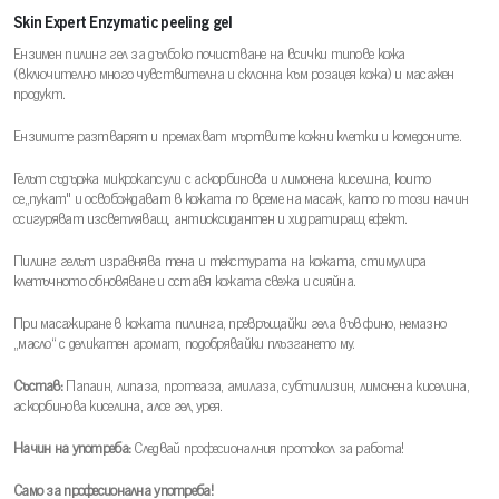
Skin Expert Enzymatic peeling gel
Eнзимен пилинг гел за дълбоко почистване на всички типове кожа
(включително много чувствителна и склонна към розацея кожа) и масажен
продукт.
Ензимите разтварят и премахват мъртвите кожни клетки и комедоните.
Гелът съдържа микрокапсули с аскорбинова и лимонена киселина, които
се„пукат" и освобождават в кожата по време на масаж, като по този начин
осигуряват изсветляващ, антиоксидантен и хидратиращ ефект.
Пилинг гелът изравнява тена и текстурата на кожата, стимулира
клетъчното обновяване и оставя кожата свежа и сияйна.
При масажиране в кожата пилинга, превръщайки гела във фино, немазно
„масло“ с деликатен аромат, подобрявайки плъзгането му.
Състав:
Папаин, липаза, протеаза, амилаза, субтилизин, лимонена киселина,
аскорбинова киселина, алое гел, урея.
Начин на употреба:
Следвай професионалния протокол за работа!
Само за професионална употреба!