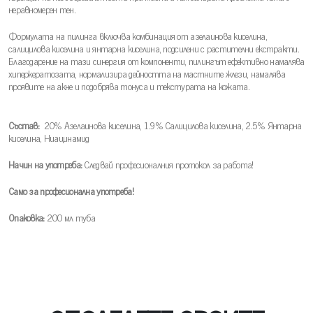
неравномерен тен.
Формулата на пилинга включва комбинация от азелаинова киселина,
салицилова киселина и янтарна киселина, подсилени с растителни екстракти.
Благодарение на тази синергия от компоненти, пилингът ефективно намалява
хиперкератозата, нормализира дейността на мастните жлези, намалява
проявите на акне и подобрява тонуса и текстурата на кожата.
Състав:
20% Азелаинова киселина, 1.9% Салицилова киселина, 2.5% Янтарна
киселина, Ниацинамид
Начин на употреба:
Следвай професионалния протокол за работа!
Само за професионална употреба!
Опаковка:
200 мл туба