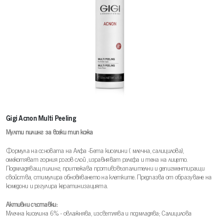
Gigi Acnon Multi Peeling
Мулти пилинг за всеки тип кожа
Формула на основата на Алфа -Бета киселини ( млечна, салицилова),
омекотяват горния рогов слой ,изравняват релефа и тена на лицето.
Подмладяващ пилинг, притежава противовъзпалителни и депигментиращи
свойства, стимулира обновяването на клетките. Предпазва от образуване на
комедони и регулира кератинизацията.
Активни съставки:
Млечна киселина 6% - овлажнява, изсветлява и подмладява; Салицилова