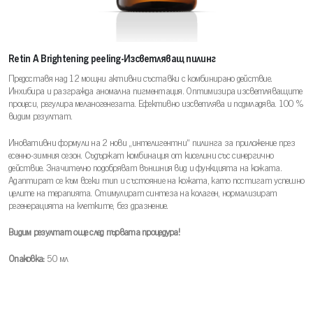
Retin A Brightening peeling-Изсветляващ пилинг
Предоставя над 12 мощни активни съставки с комбинирано действие.
Инхибира и разгражда аномална пигментация. Оптимизира изсветляващите
процеси, регулира меланогенезата. Ефективно изсветлява и подмладява. 100 %
видим резултат.
Иновативни формули на 2 нови „интелигентни“ пилинга за приложение през
есенно-зимния сезон. Съдържат комбинация от киселини със синергично
действие. Значително подобряват външния вид и функцията на кожата.
Адаптират се към всеки тип и състояние на кожата, като постигат успешно
целите на терапията. Стимулират синтеза на колаген, нормализират
регенерацията на клетките, без дразнение.
Bидим резултат още след първата процедура!
Опаковка:
50 мл