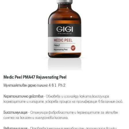
Medic Peel PMA47 Rejuvenating Peel
Мултиактивен дермо пилинг 4 в 1 Ph 2
Кератолитично действие
- Обновява и изглажда кожата,коаггулира
корнеоцитите и липидите, ускорява процеса на пролиферация в базалния слой.
Биостимулация
- Стимулира фибробластите и кераноцитите за активен
синтез на колаген и хиалуронова киселина.
Ревитализация
- Подобрява клетъчния метаболизъм ,оптимизира всички