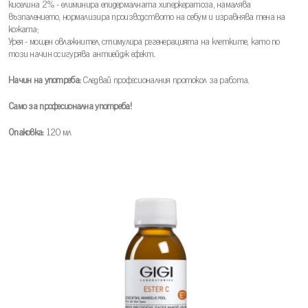
киселина 2% - елиминира епидермалната хиперкератоза, намалява
възпалението, нормализира производството на себум и изравнява тена на
кожата;
Урея - мощен овлажнител, стимулира регенерацията на клетките, като по
този начин осигурява антиейдж ефект.
Начин на употреба:
Следвай професионалния протокол за работа.
Само за професионална употреба!
Опаковка:
120 мл