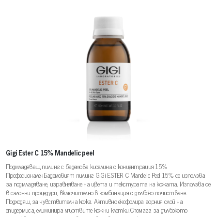
Gigi Ester C 15% Mandelic peel
Подмладяващ пилинг с бадемова киселина с концентрация 15%
ПрофесионаленБадемовият пилинг GiGi ESTER C Mandelic Peel 15% се използва
за подмладяване, изравняване на цвета и текстурата на кожата. Използва се
в салонни процедури, включително в комбинация с дълбоко почистване.
Подходящ за чувствителна кожа. Активно ексфолира горния слой на
епидермиса, елиминира мъртвите кожни клетки.Спомага за дълбокото