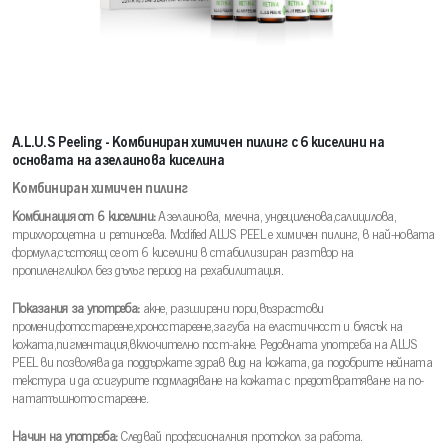
A.L.U.S Peeling - Комбиниран химичен пилинг с 6 киселини на
основата на азелаинова киселина
Комбиниран химичен пилинг
Комбинация от 6 киселини:
Азелаинова, млечна, ундециленова,салицилова,
трихлороцетна и ретиноева. Modified ALUS PEEL е химичен пилинг, в най-новата
формула,състоящ се от 6 киселини в стабилизиран разтвор на
пропиленгликол без дълъг период на рехабилитация.
Показания за употреба:
акне, разширени пори,възрастови
промени,фотостареене,хроностареене,загуба на еластичност и блясък на
кожата,пигментация,включително пост-акне. Редовната употреба на ALUS
PEEL ви позволява да поддържате здрав вид на кожата, да подобрите нейната
текстура и да осигурите подмладяване на кожата с предотвратяване на по-
нататъшното стареене.
Начин на употреба:
Следвай професионалния протокол за работа.