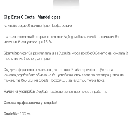
Gigi Ester C Coctail Mandelic peel
Коктейл Бадемов пилинг Трио Професионален
Гел пилинг съчетава фермент от тиква,бадемова,гликолова и салицилова
киселини в концентрация 15 %
Ефетивно укрепва резултата и завършва курса по обновяването на кожата в
три стъпки ( моно, дуо, трио)
Съдържа ферменти и киселини , които изравняват релефа и цвета на
кожата,подобряват обмена на веществата ,спомагат за регенерацията на
тъканите във всички слоеве. Подходящ и за чувствителна кожа.
Начин на употреба:
Следвай професионалния протокол за работа.
Само за професионална употреба!
Опаковка:
100 мл