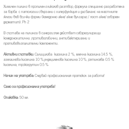
Химичен пилинг в пропилен-гликолов разтвор, формула специално разработена
за борба с патологии свързани с хиперфункция и дисбаланс на мастните
жлези във всички форми (комедонно акне/ акне вулгарис / пост акне/ себореен
дерматит). Ph 2
В състава на пилинга в синергизъм действат себорегулиращи
комедонолитични ,противогъбични, антибактериални и
противовъзпалителни компоненти.
Активни съставки:
Салицилова киселина 2 %, млечна киселина 14.5 %,
азелаинова киселина 10 %,ундециленова киселина 10 %, ретиноева 0.5 %
киселина, троксерутин 0.5 %
Начин на употреба:
Следвай професионалния протокол за работа!
Само за професионална употреба!
Опаковка:
50 мл