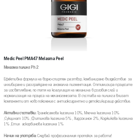
Medic Peel PMA47 Melasma Peel
Мелазма пилинг Ph 2
Ефективна формула на водно-спиртен разтвор, комбинирано въздействие за
инхибиране и разграждане на аномална пигментация. Оптимизира процесите
за изсветляване, по пътя на коагулация на меланина в роговия слой и
нормализация на процеса на меланогенезата. В състава на пилинга влизат
компоненти от ново поколение с антиоксидантно и детоксикиращо действие.
Активни съставки:
Транексамова киселина 10%, Млечна киселина 10%
,Сукцинат 10% ,Фитинова киселина 5% , Хидрохинон 2%, Коджикова киселина
1% ,Етил аскорбинова киселина 1%
Начин на употреба:
Следвай професионалния протокол за работа!