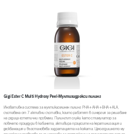
Gigi Ester C Multi Hydroxy Peel-Мултихидрокси пилинг
Иновативна система за мултикиселинен пилинг PHA+AHA+BHA+ALA,
съставена от 7 активни съставки, които работят в синергия за решаване
на редица естетични проблеми. Пилингът служи като стимулатор за
повечето процедури в кабинета, активира процесите на кератинизация и
десквамация и възстановява хидратацията на кожата. Целогодишното му