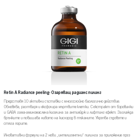
Retin A Radiance peeling- Озаряващ радианс пилинг
Предоставя 10 активни съставки с многослойно биологично действие.
Обновява, разтваря и ексфолира мъртвите клетки. С екстракт от боровинки
и GABA гама-аминомаслена киселина за антиейдж и лифтинг ефект. Заглажда
бръчките и повишава нивото на кислород в тъканите. Укрепва съдовете и
стяга порите.
Иновативни формули на 2 нови „интелигентни“ пилинга за приложение през