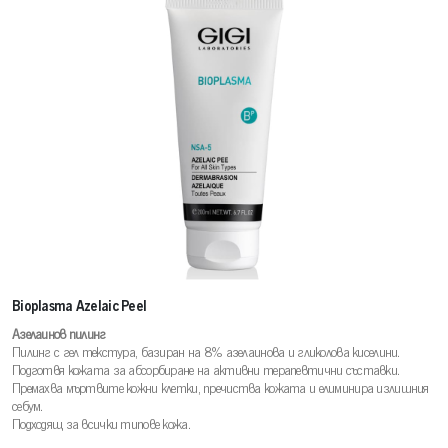
Bioplasma Azelaic Peel
Азелаинов пилинг
Пилинг с гел текстура, базиран на 8% азелаинова и гликолова киселини.
Подготвя кожата за абсорбиране на активни терапевтични съставки.
Премахва мъртвите кожни клетки, пречиства кожата и елиминира излишния
себум.
Подходящ за всички типове кожа.