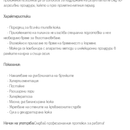
приложение позволява да се използва за поддържане на резултатите след по-
агресивни процедури, както и през пролетно-летния период.
Характеристики:
- Подходящ за всички типове кожа.
- Приложението на пилинга не изисква специална подготовка и не е
необходимо време за възстановяване.
- Възможно е прилагане по време на бременност и кърмене.
- Може да се комбинира с апаратни методи и инжекционни процедури в
рамките на една и съща сесия.
Показания:
- Намаляване на дълбочината на бръчките
- Хиперпигментация
- Постакне
- Разширени пори
- Хиперкератоза
- Мазна, дисбалансирана кожа
- Укрепване на стените на кръвоносните съдове
- Суха и дехидратирана кожа
Начин на употреба:
Следвай професионалния протокол за работа!