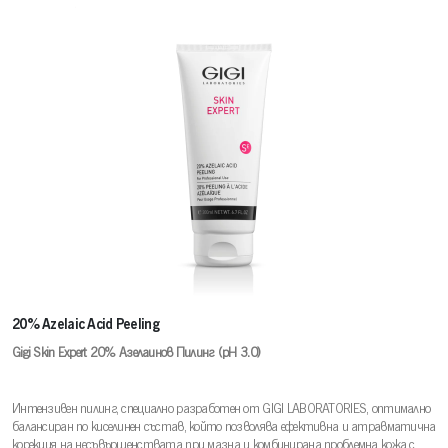
20% Azelaic Acid Peeling
Gigi Skin Expert 20% Азелаинов Пилинг (pH 3.0)
Интензивен пилинг, специално разработен от GIGI LABORATORIES, оптимално
балансиран по киселинен състав, който позволява ефективна и атравматична
корекция на несъвършенствата при мазна и комбинирана проблемна кожа с