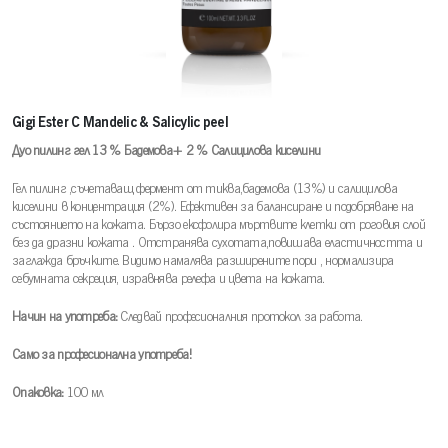
Gigi Ester C Mandelic & Salicylic peel
Дуо пилинг гел 13 % Бадемова+ 2 % Салицилова киселини
Гел пилинг ,съчетаващ фермент от тиква,бадемова (13%) и салицилова
киселини в концентрация (2%). Ефективен за балансиране и подобряване на
състоянието на кожата. Бързо ексфолира мъртвите клетки от роговия слой
без да дразни кожата . Отстранява сухотата,повишава еластичността и
заглажда бръчките. Видимо намалява разширените пори , нормализира
себумната секреция, изравнява релефа и цвета на кожата.
Начин на употреба:
Следвай професионалния протокол за работа.
Само за професионална употреба!
Опаковка:
100 мл