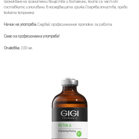
проникване на хранителни вещества и витамини, които са част от
съставките, използвани в последващата грижа.Озарява,почиства, прави
кожата копринена.
Начин на употреба:
Следвай професионалния протокол за работа.
Само за професионална употреба!
Опаковка:
100 мл