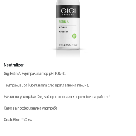
Neutralizer
Gigi Retin A Неутрализатор pH 10.5-11
Неутрализира киселината след прилагане на пилинг.
Начин на употреба:
Следвай професионалния протокол за работа!
Само за професионална употреба!
Опаковка:
250 мл