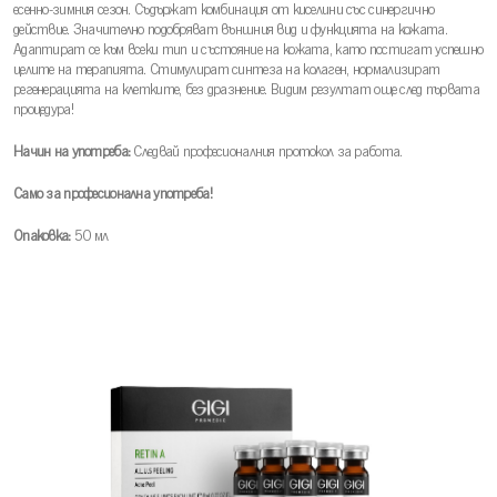
есенно-зимния сезон. Съдържат комбинация от киселини със синергично
действие. Значително подобряват външния вид и функцията на кожата.
Адаптират се към всеки тип и състояние на кожата, като постигат успешно
целите на терапията. Стимулират синтеза на колаген, нормализират
регенерацията на клетките, без дразнение. Bидим резултат още след първата
процедура!
Начин на употреба:
Следвай професионалния протокол за работа.
Само за професионална употреба!
Опаковка:
50 мл