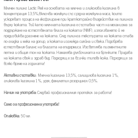
Млечен пилинг Lactic Peel на основата на млечна и гликолова киселина в
концентрация 13,5%,включва молекули със средна молекулна маса, които
ускоряват процеса на ексфолиране при краткотрайно въздействие на пилинга
върху кожата. Тъй като млечната киселина е съставна част на механизма за
поддържане на естествената влага на кожата (NMF), използването й не
предизвиква дразнене на кожата. След пилинга текстурата на кожата става
по-гладка и мека на допир, а кожата изглежда сияйна и свежа. Подобрява
естествения баланс на влагата на епидермиса. Изсветлява пигментните
петна и общия тон на кожата. Намалява дълбочината на бръчките. Придава
на кожата свеж и здрав вид. Подходящ е за всички типове кожа. Подходящ е за
всяко време на годината!
Активни съставки:
Млечна киселина 13,5%, салицилова киселина 1%,
гликолова киселина 1%, урея, фенилетил резорцинол 0,5%.
Начин на употреба:
Следвай професионалния протокол за работа!
Само за професионална употреба!
Опаковка:
50 мл