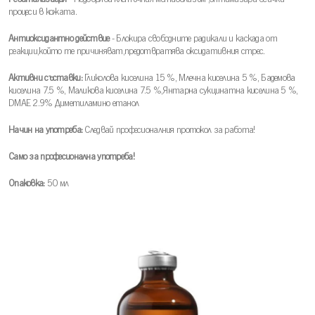
процеси в кожата.
Антиоксидантно действие
- Блокира свободните радикали и каскада от
реакции,който те причиняват,предотвратява оксидативния стрес.
Активни съставки:
Гликолова киселина 15 %, Млечна киселина 5 %, Бадемова
киселина 7.5 %, Маликова киселина 7.5 %,Янтарна сукцинатна киселина 5 %,
DMAE 2.9% Диметиламино етанол
Начин на употреба:
Следвай професионалния протокол за работа!
Само за професионална употреба!
Опаковка:
50 мл