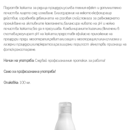
Подготвя кожата за редица процедури,усилва техния ефект и допълнително
почиства лицето след измиване. Благодарение на мекото ексфолиращо
действие, изравнява дебелината на роговия слой,спомага за равномерното
проникване на активните компоненти,балансира нивото на pH и нежно
почиства кожата,без да я пресушава. Комбинираните киселини,включени в
състава,регулират pH на кожата,предоставя ефикасно приложение на
процедури преди: мезотерапия,ревитализация и мезопорация,пилинг,плазма и
лазерни процедури,хиперкератоза,разширени пори,пост акне,първи признаци на
фото/хроностареене.
Начин на употреба:
Следвай професионалния протокол за работа!
Само за професионална употреба!
Опаковка:
100 мл