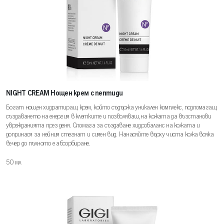
NIGHT CREAM Нощен крем с пептиди
Богат нощен хидратиращ крем, който съдържа уникален комплекс, подпомагащ
създаването на енергия в клетките и позволяващ на кожата да възстанови
уврежданията през деня. Спомага за създаване хидробаланс на кожата и
допринася за нейния стегнат и сияен вид. Нанасяйте върху чиста кожа всяка
вечер до пълното е абсорбиране.
50 мл