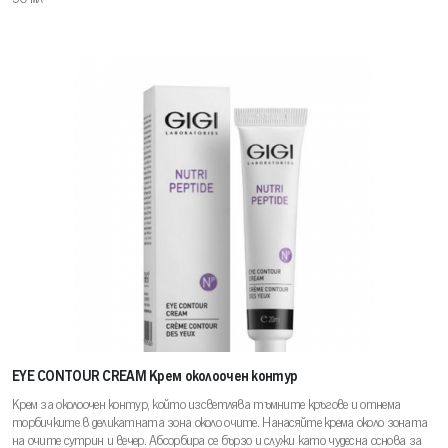
EYE CONTOUR CREAM Крем околоочен контур
Крем за околоочен контур, който изсветлява тъмните кръгове и отнема
торбичките в деликатната зона около очите. Нанасяйте крема около зоната
на очите сутрин и вечер. Абсорбира се бързо и служи като чудесна основа за