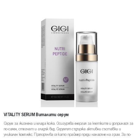
VITALITY SERUM Виталити серум
Серум за жизнена и млада кожа. Осигурява енергия за клетките и допринася за
по-сияен, стегнат и гладък вид. Серумът съдържа активни съставки и
уникален комплекс. Препоръчва се като праймер преди нанасяне на грим. За по-