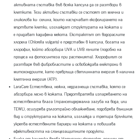
активната съставка във всяка капсула да се разтвори в
клетките. Тези активни съставки се състоят от млечна и
гликолова ки- селина, които насърчават ексфолирането на
мъртвите клетки, изглаждат структурата на кожата и
е придават кадифена мекота. Екстрактът от водораслите
хлорела (Chlorella vulgaris) е представен в капсула, богата на
хлорофил, който абсорбира UVA и UVB лъчите (подобно на
процеса на фотосинтеза при растенията). Хлорофилът се
разтваря във фибробластите и освобождава електрони в
митохондриите, като превръща светлинната енергия в налична
клетъчна енергия (ATP).
LaraCare Естествена, нежна, недразнеща съставка, която се
абсорбира лесно в кожата. Предотвратява изпаряването на
естествената влага (трансепидермална загуба на вода, или
TEWL), осигурява дълготрайно овлажняване, подобрява външния
вид и структурата на кожата, изглажда и третира бръчките,
укрепва естествените бариери на кожата и повишава
ефективността на слънцезащитните продукти.