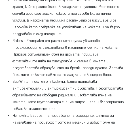
Билка от канадска върба Натурален екстракт, получен от
храст, който расте бързо в канадската пустиня. Растението
оцелява дори след горски пожари и при сурови климатични
условия. В народната медицина растението се изсушава и се
използва като превръзка за успокояване на кожата и за бързо
заздравяване след изгаряния.
Redensin Екстракт от растението гугал увеличава
триглицеридите, съхранявани в мастните клетки на кожата.
Придава допълнителен обем на дермата, повишава
естествените нива на хиалуронова киселина в кожата и
предотвратява образуването на бръчки поради сухота. Запълва
бръчките отвътре навън за по-гладка и равномерна визия.
SabiWhite – получен от куркума, която притежава
антибактериални и антиоксидантни свойства. Предотвратява
образуването на свободни радикали и изсветлява тена на
кожата, като неутрализира ензима тирозиназа и благоприятно
повлиява меланогенезата.
Hentowhite Базиран на производно на резорцинол, фактор за
намаляване на производството на меланин и избистряне на