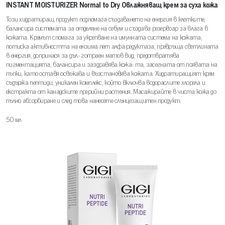
INSTANT MOISTURIZER Normal to Dry Овлажняващ крем за суха кожа
Този хидратиращ продукт подпомага създаването на енергия в клетките,
балансира системата за отделяне на себум и създава резервоар за влага в
кожата. Кремът спомага за укрепване на имунната система на кожата,
потиска активността на ензима пет алфа-редуктаза, превръща светлината
в енергия, допринася за дъл- готраен матов вид, предотвратява
пигментацията, балансира и заздравява кожа- та, засегната от появата на
пъпки, като оставя освежава и възстановява кожата. Хидратиращият крем
съдържа пептиди, уникален комплекс, който включва водораслите хлорела и
екстракта от канадските прерийни растения. Масажирайте в чиста кожа до
пълно абсорбиране и след това нанесете слънцезащитен продукт.
50 мл