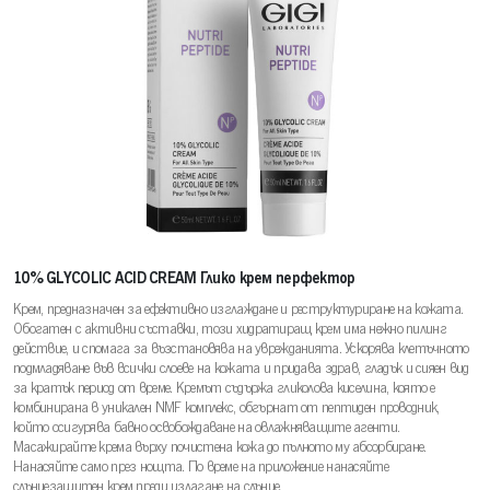
10% GLYCOLIC ACID CREAM Глико крем перфектор
Крем, предназначен за ефективно изглаждане и реструктуриране на кожата.
Обогатен с активни съставки, този хидратиращ крем има нежно пилинг
действие, и спомага за възстановява на уврежданията. Ускорява клетъчното
подмладяване във всички слоеве на кожата и придава здрав, гладък и сияен вид
за кратък период от време. Кремът съдържа гликолова киселина, която е
комбинирана в уникален NMF комплекс, обгърнат от пептиден проводник,
който осигурява бавно освобождаване на овлажняващите агенти.
Масажирайте крема върху почистена кожа до пълното му абсорбиране.
Нанасяйте само през нощта. По време на приложение нанасяйте
слънцезащитен крем преди излагане на слънце.