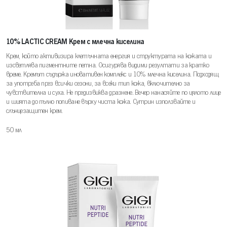
10% LACTIC CREAM Крем с млечна киселина
Крем, който активизира клетъчната енергия и структурата на кожата и
изсветлява пигментните петна. Осигурява видими резултати за кратко
време. Кремът съдържа иновативен комплекс и 10% млечна киселина. Подходящ
за употреба през всички сезони, за всeки тип кожа, включително за
чувствителна и суха. Не предизвиква дразнене. Вечер нанасяйте по цялото лице
и шията до пълно попиване върху чиста кожа. Сутрин използвайте и
слънцезащитен крем.
50 мл