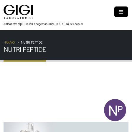
Antoanette oфициален представител на GIGI за България
НАЧАЛО
NUTRI PEPTIDE
NUTRI PEPTIDE