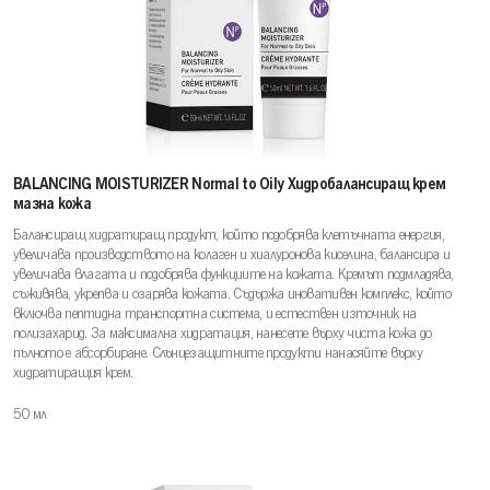
BALANCING MOISTURIZER Normal to Oily Хидробалансиращ крем
мазна кожа
Балансиращ хидратиращ продукт, който подобрява клетъчната енергия,
увеличава производството на колаген и хиалуронова киселина, балансира и
увеличава влагата и подобрява функциите на кожата. Кремът подмладява,
съживява, укрепва и озарява кожата. Съдържа иновативен комплекс, който
включва пептидна транспортна система, и естествен източник на
полизахарид. За максимална хидратация, нанесете върху чиста кожа до
пълното е абсорбиране. Слънцезащитните продукти нанасяйте върху
хидратиращия крем.
50 мл