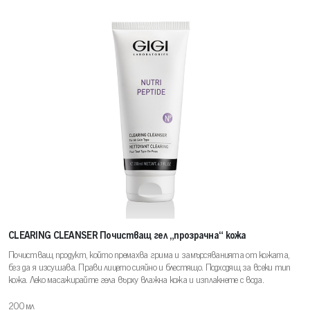
CLEARING CLEANSER Почистващ гел „прозрачна“ кожа
Почистващ продукт, който премахва грима и замърсяванията от кожата,
без да я изсушава. Прави лицето сияйно и блестящо. Подходящ за всеки тип
кожа. Леко масажирайте гела върху влажна кожа и изплакнете с вода.
200 мл