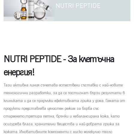
NUTRI PEPTIDE - За клетъчна
енергия!
Тази активна линия съчетава естествени съставки с най-новите
технологични разработки, за да се постигнат бързи резултати в
клиниката и да се продължи ефективната грижа у дома. Гамата от
продукти представлява цялостен режим за борба със
стареенето,третира петна, бръчки и небалансирана кожа, като
осигурява влага, хранителни вещества и най-добрата грижа за
кожата. Иновативните компоненти с ниско молекулно тегло