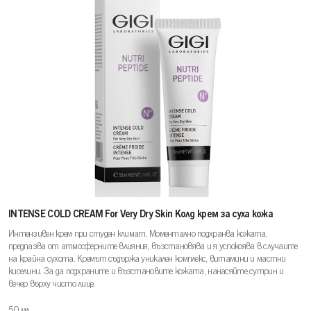
INTENSE COLD CREAM For Very Dry Skin Колд крем за суха кожа
Интензивен крем при студен климат. Моментално подхранва кожата,
предпазва от атмосферните влияния, възстановява и я успокоява в случаите
на крайна сухота. Кремът съдържа уникален комплекс, витамини и мастни
киселини. За да подхраните и възстановите кожата, нанасяйте сутрин и
вечер върху чисто лице.
50 мл