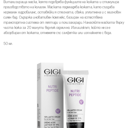
Витализираща маска, която подобрява функциите на кожата и стимулира
производството на колаген. Маската подмладява кожата, като създава
нормален хидробаланс, оставяйки я стегната, свежа, уплътнена и с мигновен
сияен вид. Съдържа иновативен комплекс, базиран на естествена
транспортна система от пептиди и полизахариди. Нанасяйте маската върху
чиста кожа за 20 минути веднъж седмично. Излишъкът, който не се е
абсорбирал от кожата, отнемете със салфетка или изплакнете с вода.
50 мл