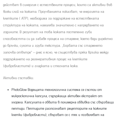
действат в синергия с естествените процеси, които са активни във
всеки слой на кожата. Проучванията показват, че енергията на
клетките ( ATP), необходима за поддържане на естествената
структура на кожата, намалява значително с напредването на
годините. В резултат на това кожата постепенно губи
способността си да забавя процеса на стареене, което води директно
до бръчки, сухота и груба текстура. „Борбата със стареенето
започва отвътре“ – днес е ясно, че съществува пряка връзка между
поддържането на регенеративния процес на клетките
(фибробластите) и гладката и стегната кожа.
Активни съставки:
PhotoGlow Водещата технологична система се състои от
микроскопична капсула, съдържаща активен екстракт от
хлорела. Капсулата е обвита в полимерна обвивка със свързващи
пептиди. Пептидите разпознават рецепторите на кожните
клетки (фибробласти), свързват се с тях и позволяват на