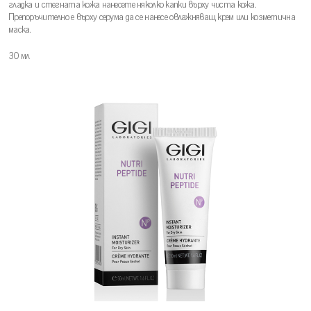
гладка и стегната кожа нанесете няколко капки върху чиста кожа.
Препоръчително е върху серума да се нанесе овлажняващ крем или козметична
маска.
30 мл