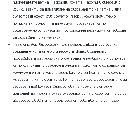
пигментните петна. Не дразни кожата. Работи в синергия с
всички агенти за намаляване на създаването на петна и има
дълготраен ефект във времето. Резорцинолът значително
потиска активността на ензима тирозиназа, като
същевременно допринася за три различни механизма, отговорни
за създаването на меланин.
Hyaluronic Acid Хидрофилен полизахарид, открит във всички
съединителни, епителни и нервни тъкани. Организмът
произвежда тази киселина в клетъчните мембрани и я използва
като компонент в извънклетъчния матрикс, като допринася за
междуклетъчната комуникация, както и за клетъчното делене и
миграция, и като съставка, която насърчава фибробластите да
създават нов колаген. Хиалуроновата киселина е отличен
източник на налична влага благодарение на способността си да
абсорбира 1000 пъти повече вода от собственото си тегло.