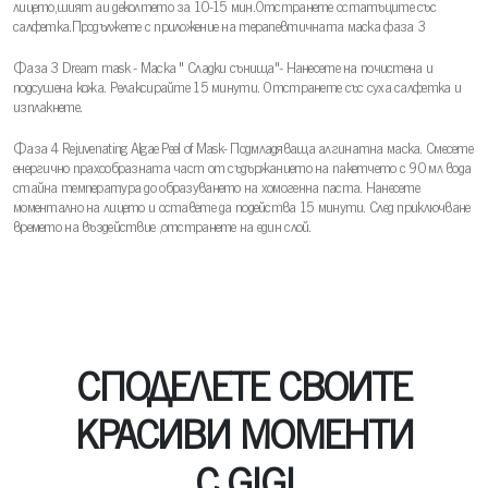
лицето,шият аи деколтето за 10-15 мин.Отстранете остатъците със
салфетка.Продължете с приложение на терапевтичната маска фаза 3
Фаза 3 Dream mask - Маска " Сладки сънища"- Нанесете на почистена и
подсушена кожа. Релаксирайте 15 минути. Отстранете със суха салфетка и
изплакнете.
Фаза 4 Rejuvenating Algae Peel of Mask- Подмладяваща алгинатна маска. Смесете
енергично прахообразната част от съдържанието на пакетчето с 90 мл вода
стайна температура до образуването на хомогенна паста. Нанесете
моментално на лицето и оставете да подейства 15 минути. След приключване
времето на въздействие ,отстранете на един слой.
СПОДЕЛЕТЕ СВОИТЕ
КРАСИВИ МОМЕНТИ
С GIGI