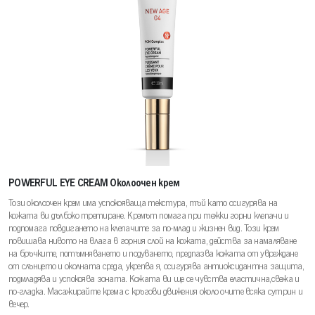
POWERFUL EYE CREAM Околоочен крем
Този околоочен крем има успокояваща текстура, тъй като осигурява на
кожата ви дълбоко третиране. Кремът помага при тежки горни клепачи и
подпомага повдигането на клепачите за по-млад и жизнен вид. Този крем
повишава нивото на влага в горния слой на кожата, действа за намаляване
на бръчките, потъмняването и подуването, предпазва кожата от увреждане
от слънцето и околната среда, укрепва я, осигурява антиоксидантна защита,
подмладява и успокоява зоната. Кожата ви ще се чувства еластична,свежа и
по-гладка. Масажирайте крема с кръгови движения около очите всяка сутрин и
вечер.