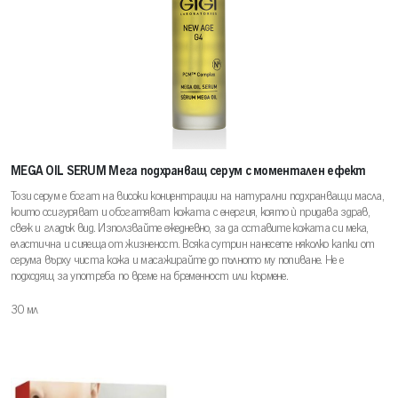
MEGA OIL SERUM Мега подхранващ серум с моментален ефект
Този серум е богат на високи концентрации на натурални подхранващи масла,
които осигуряват и обогатяват кожата с енергия, която є придава здрав,
свеж и гладък вид. Използвайте ежедневно, за да оставите кожата си мека,
еластична и сияеща от жизненост. Всяка сутрин нанесете няколко капки от
серума върху чиста кожа и масажирайте до пълното му попиване. Не е
подходящ за употреба по време на бременност или кърмене.
30 мл