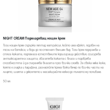
NIGHT CREAM Подмладяващ нощен крем
Този нощен крем съдържа пептид матриксил, който има ефект, подобен на
този на ботокса, и води до по-стегнат външен вид. Този крем подхранва и
стяга кожата, подпомага естествените коригиращи действия, осигурява
антиоксидантна защита, обогатява кожата с влага и подобрява
способността є да съхранява влагата през всички слоеве. За свежа мека кожа,
която е гладка и кадифена, разнасяйте крема всяка вечер по всички части на
лицето, шията и деколтето и масажирайте нежно до пълното му попиване.
50 мл