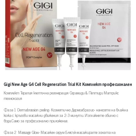
Gigi New Age G4 Cell Regeneration Trial Kit Комплект професионален
Комплект Терапия клетъчна регенерация Серамиди & Пептиди Матрикс
технология
Фаза 1 Dermabrassion peeling- Козметично Дермоабразио- нанесете на влажна
кожа с кръгови масажни движения за 2-3 минути. Изплакнете обилно с
вода.Само за професионално приложение.
Фаза 2 Massage Glow- Масажен серум Блясък-масажирате зоната на