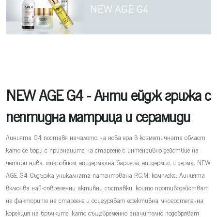
NEW AGE G4 - Анти ейдж грижа с
пептидна матрица и серамиди
Линията G4 поставя началото на нова ера в козметичната област,
като се бори с признаците на стареене с интензивно действие на
четири нива: микробиом, епидермална бариера, епидермис и дерма. NEW
AGE G4 Съдържа уникалната патентована P.C.M. комплекс. Линията
включва най-съвременни активни съставки, които противодействат
на факторите на стареене и осигуряват ефективна многостепенна
корекция на бръчките, като същевременно значително подобряват