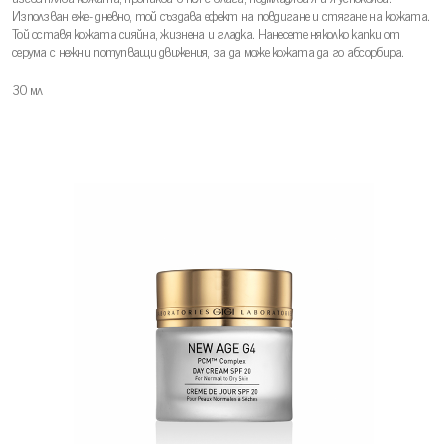
Използван еже- дневно, той създава ефект на повдигане и стягане на кожата.
Той оставя кожата сияйна, жизнена и гладка. Нанесете няколко капки от
серума с нежни потупващи движения, за да може кожата да го абсорбира.
30 мл