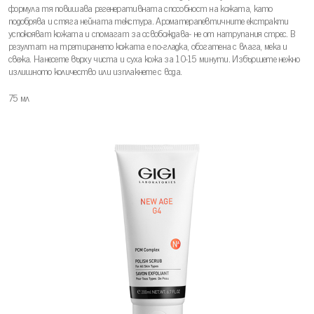
формула тя повишава регенеративната способност на кожата, като
подобрява и стяга нейната текстура. Ароматерапевтичните екстракти
успокояват кожата и спомагат за освобождава- не от натрупания стрес. В
резултат на третирането кожата е по-гладка, обогатена с влага, мека и
свежа. Нанесете върху чиста и суха кожа за 10-15 минути. Избършете нежно
излишното количество или изплакнете с вода.
75 мл