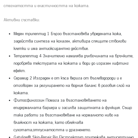
стегнатостта и еластичността на кожата.
Активни съставки:
Меден трипептид 1 Бързо възстановява увредената кожа,
задейства синтеза на колаген, активира спящите стволови
клетки и има антиоксидантно действие.
Тетрапептид 4 Значително намалява дълбочината на бръчките,
подобрява текстурата на кожата и води до изразен лифтинг
ефект.
Серамид 2 Изграден е от къса верига от въглеводороди и е
отговорен за регулирането на водния баланс в роговия слой на
кожата.
Фитосфингозин Помага за възстановяването на
епидермалната бариера и засилва защитната ѝ функция. Също
така работи за възстановяване на нормалното ниво на
влажност на кожата, като облекчава
сухотата,отпуснатостта и дразненето.
Gatuline® Skin-Repair Bio Екстрактът притежава антисептично