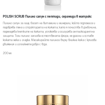
POLISH SCRUB Пилинг сапун с пептиди, серамиди в матрикс
Пилинг сапун за лице, богат на витамини и минерали, който подпомага и
подобрява тена и структурата на кожата, като я почиства в дълбочина,
подмладява клетките на кожата, успокоява и осигурява антиоксидантна
защита. Този пилинг запазва естествената флора, не дразни и оставя
кожата мека и гладка. Масажирайте пилинга върху влажна кожа с кръгови
движения и изплакнете добре с вода.
200 мл