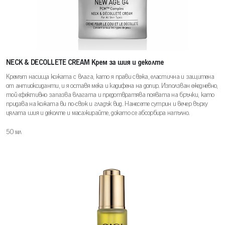
NECK & DECOLLETE CREAM Крем за шия и деколте
Кремът насища кожата с влага, като я прави свежа, еластична и защитена
от антиоксиданти, и я оставя мека и кадифена на допир. Използван ежедневно,
той ефективно запазва влагата и предотвратява появата на бръчки, като
придава на кожата ви по-свеж и гладък вид. Нанесете сутрин и вечер върху
цялата шия и деколте и масажирайте, докато се абсорбира напълно.
50 мл