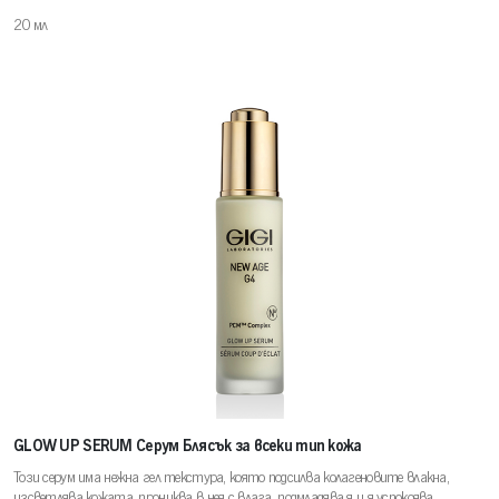
20 мл
GLOW UP SERUM Серум Блясък за всеки тип кожа
Този серум има нежна гел текстура, която подсилва колагеновите влакна,
изсветлява кожата, прониква в нея с влага, подмладява я и я успокоява.