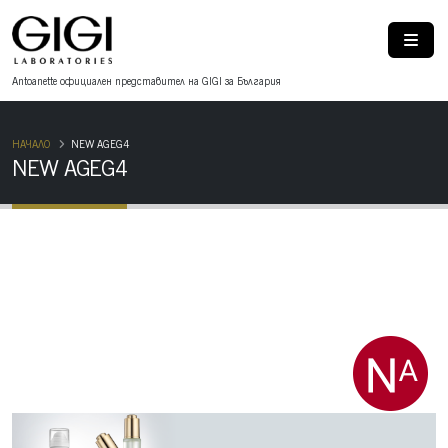
Antoanette oфициален представител на GIGI за България
НАЧАЛО
NEW AGEG4
NEW AGEG4