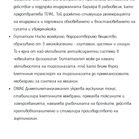
действие и поддържа епидермалната бариера в равновесие, като
предотвратява TEWL. Той директно стимулира регенерацията
на епидермиса и подпомага обновяването и възстановяването на
сухата и увреденакожа.
Глутатион Ниско молекулно, водоразтворимо вещество,
образувано от 3 аминокиселини - глутамин, цистеин и глицин.
То е една от най-активните антиоксидантни системи в
човешката физиология. Глутатионът може да намали
активността на тирозиназата, тъй като влияе върху
клетъчния транспорт на тирозиназата до премеланозомите,
необходими за синтеза на меланин.
DMAE Диметилетаноламинът укрепва мускулния тонус,
стабилизира клетъчните мембрани, премахва токсините и
замърсяванията, намалява дълбочината на бръчките, действа
противовъзпалително и стимулира производството на
ацетилхолин.