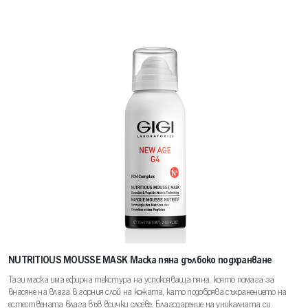
NUTRITIOUS MOUSSE MASK Маска пяна дълбоко подхранване
Тази маска има ефирна текстура на успокояваща пяна, която помага за
внасяне на влага в горния слой на кожата, като подобрява съхранението на
естествената влага във всички слоеве. Благодарение на уникалната си