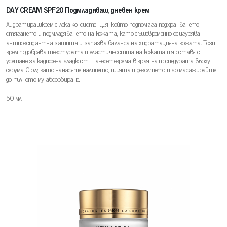
DAY CREAM SPF20 Подмладяващ дневен крем
Хидратиращкрем с лека консистенция, който подпомага подхранването,
стягането и подмладяването на кожата, като същевременно осигурява
антиоксидантна защита и запазва баланса на хидратацияна кожата. Този
крем подобрява текстурата и еластичността на кожата и я оставя с
усещане за кадифена гладкост. Нанесетекрема в края на процедурата върху
серума Glow, като нанасяте налицето, шията и деколтето и го масажирайте
до пълното му абсорбиране.
50 мл