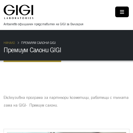
Antoanette oфициален представител на GIGI за България
НАЧАЛО
ПРЕМИУМ САЛОНИ GIGI
Премиум Салони GIGI
Ексклузивна програма за партньори козметици, работещи с пълната
гама на GIGI- Премиум салони.