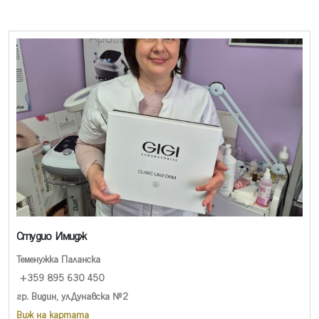
Студио Имидж
Теменужка Паланска
+359 895 630 450
гр. Видин, ул.Дунавска №2
Виж на картата