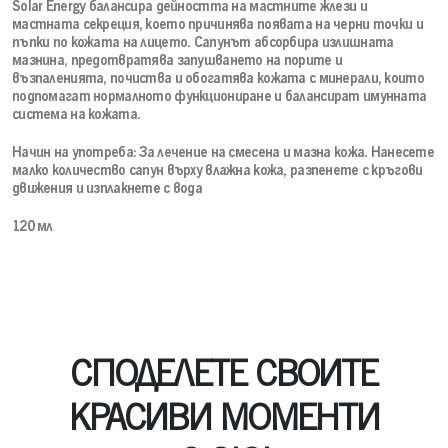
Solar Energy балансира дейността на мастните жлези и
мастната секреция, което причинява появата на черни точки и
пъпки по кожата на лицето. Сапунът абсорбира излишната
мазнина, предотвратява запушването на порите и
възпаленията, почиства и обогатява кожата с минерали, които
подпомагат нормалното функциониране и балансират имунната
система на кожата.
Начин на употреба: За лечение на смесена и мазна кожа. Нанесете
малко количество сапун върху влажна кожа, разпенете с кръгови
движения и изплакнете с вода
120 мл
СПОДЕЛЕТЕ СВОИТЕ
КРАСИВИ МОМЕНТИ