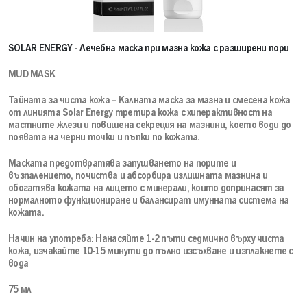
SOLAR ENERGY - Лечебна маска при мазна кожа с разширени пори
MUD MASK
Тайната за чиста кожа – Калната маска за мазна и смесена кожа
от линията Solar Energy третира кожа с хиперактивност на
мастните жлези и повишена секреция на мазнини, което води до
появата на черни точки и пъпки по кожата.
Маската предотвратява запушването на порите и
възпалението, почиства и абсорбира излишната мазнина и
обогатява кожата на лицето с минерали, които допринасят за
нормалното функциониране и балансират имунната система на
кожата.
Начин на употреба: Нанасяйте 1-2 пъти седмично върху чиста
кожа, изчакайте 10-15 минути до пълно изсъхване и изплакнете с
вода
75 мл