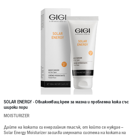
SOLAR ENERGY - Овлажняващ крем за мазна и проблемна кожа със
широки пори
MOISTURIZER
Дайте на кожата си енергийния тласък, от който се нуждае –
Solar Energy Moisturizer засилва имунната система на кожата на