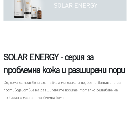
SOLAR ENERGY - серия за
проблемна кожа и разширени пори
Съдържа естествени съставким минерали и подбрани витамини за
противодействие на разширените порите, тотално решаване на
проблема с мазна и проблемна кожа.